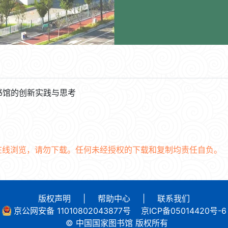
书馆的创新实践与思考
在线浏览，请勿下载。任何未经授权的下载和复制均责任自负。
版权声明
|
帮助中心
|
联系我们
京公网安备 11010802043877号
京ICP备05014420号-6
© 中国国家图书馆 版权所有