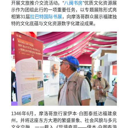
开展文旅推介交流活动。“
八闽书房
”优质文化资源展
示作为团组此行的一项重要任务，以专题展陈形式亮
相第31届
拉巴特国际书展
，向摩洛哥群众展示福建独
特的文化底蕴与文化资源数字化建设成果。
1346年6月，摩洛哥旅行家伊本·白图泰抵达福建泉
州，并将这座东方大港的繁盛景象、社会风貌与多元
文化交融，一一载入《异境奇观——伊本·白图泰游