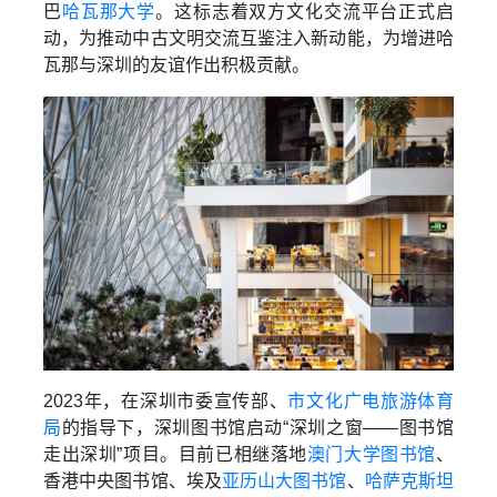
巴
哈瓦那大学
。这标志着双方文化交流平台正式启
动，为推动中古文明交流互鉴注入新动能，为增进哈
瓦那与深圳的友谊作出积极贡献。
2023年，在深圳市委宣传部、
市文化广电旅游体育
局
的指导下，深圳图书馆启动“深圳之窗——图书馆
走出深圳”项目。目前已相继落地
澳门大学图书馆
、
香港中央图书馆、埃及
亚历山大图书馆
、
哈萨克斯坦