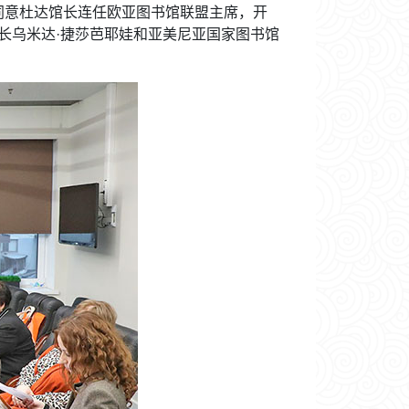
票同意杜达馆长连任欧亚图书馆联盟主席，开
长乌米达·捷莎芭耶娃和亚美尼亚国家图书馆